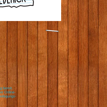
g bereit.
er Online-
beilegungs-