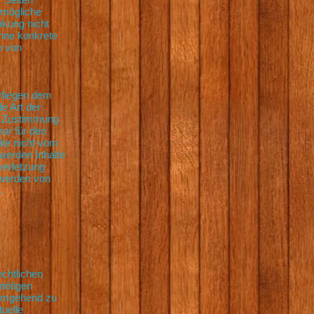
 mögliche
nkung nicht
ohne konkrete
n von
erliegen dem
e Art der
en Zustimmung
nur für den
ite nicht vom
 werden Inhalte
verletzung
twerden von
.
echtlichen
nötigen
 umgehend zu
tuelle