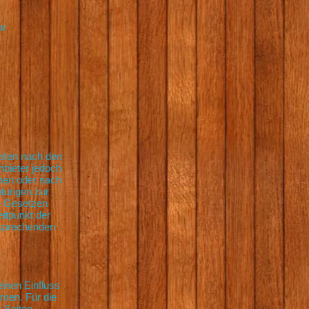
or
eiten nach den
nbieter jedoch
chen oder nach
htungen zur
n Gesetzen
eitpunkt der
tsprechenden
einen Einfluss
men. Für die
r Seiten