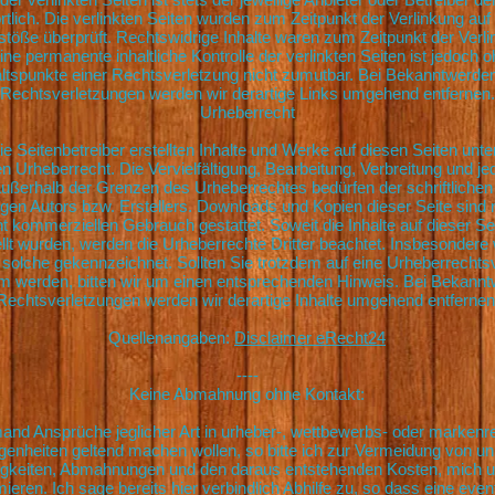
tlich. Die verlinkten Seiten wurden zum Zeitpunkt der Verlinkung auf
töße überprüft. Rechtswidrige Inhalte waren zum Zeitpunkt der Verli
ine permanente inhaltliche Kontrolle der verlinkten Seiten ist jedoch 
ltspunkte einer Rechtsverletzung nicht zumutbar. Bei Bekanntwerde
Rechtsverletzungen werden wir derartige Links umgehend entfernen.
Urheberrecht
ie Seitenbetreiber erstellten Inhalte und Werke auf diesen Seiten unt
 Urheberrecht. Die Vervielfältigung, Bearbeitung, Verbreitung und jed
ußerhalb der Grenzen des Urheberrechtes bedürfen der schriftlich
igen Autors bzw. Erstellers. Downloads und Kopien dieser Seite sind 
cht kommerziellen Gebrauch gestattet. Soweit die Inhalte auf dieser Se
ellt wurden, werden die Urheberrechte Dritter beachtet. Insbesondere
ls solche gekennzeichnet. Sollten Sie trotzdem auf eine Urheberrechts
 werden, bitten wir um einen entsprechenden Hinweis. Bei Bekann
Rechtsverletzungen werden wir derartige Inhalte umgehend entfernen
Quellenangaben:
Disclaimer eRecht24
----
Keine Abmahnung ohne Kontakt:
mand Ansprüche jeglicher Art in urheber-, wettbewerbs- oder markenr
genheiten geltend machen wollen, so bitte ich zur Vermeidung von un
tigkeiten, Abmahnungen und den daraus entstehenden Kosten, mich
mieren. Ich sage bereits hier verbindlich Abhilfe zu, so dass eine even