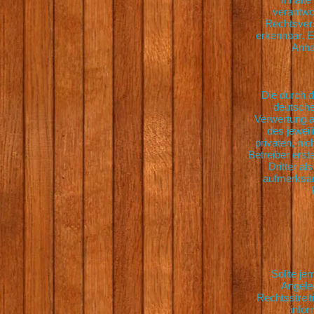
verantwor
Rechtsvers
erkennbar. E
Anha
Die durch d
deutschen
Verwertung a
des jeweil
privaten, ni
Betreiber erst
Dritter a
aufmerksam
Sollte je
Angele
Rechtsstrei
infor