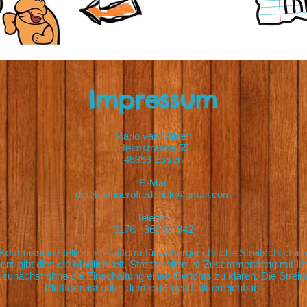
Impressum
Mario van Velsen
Helmstrasse 55
45359 Essen
E-Mail
detektivbuerofrederick@gmail.com
Telefon:
0176 - 963 67 842
ommission stellt eine Plattform für außergerichtliche Streitschlichtun
rn gibt dies die Möglichkeit, Streitigkeiten im Zusammenhang mit Ihr
 zunächst ohne die Einschaltung eines Gerichts zu klären. Die Streit
Plattform ist unter dem externen Link erreichbar: