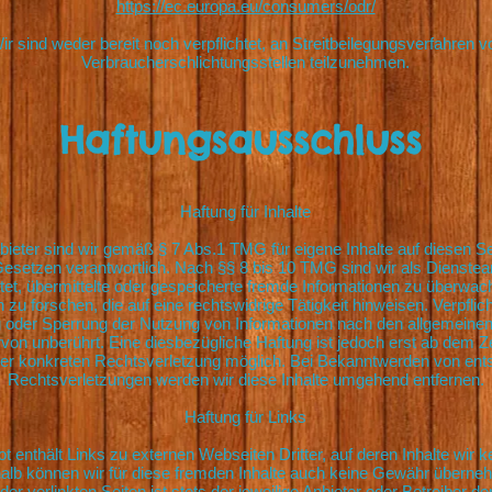
https://ec.europa.eu/consumers/odr/
ir sind weder bereit noch verpflichtet, an Streitbeilegungsverfahren v
Verbraucherschlichtungsstellen teilzunehmen.
Haftungsausschluss
Haftung für Inhalte
bieter sind wir gemäß § 7 Abs.1 TMG für eigene Inhalte auf diesen S
esetzen verantwortlich. Nach §§ 8 bis 10 TMG sind wir als Dienstea
chtet, übermittelte oder gespeicherte fremde Informationen zu überwa
zu forschen, die auf eine rechtswidrige Tätigkeit hinweisen. Verpflic
 oder Sperrung der Nutzung von Informationen nach den allgemeine
rvon unberührt. Eine diesbezügliche Haftung ist jedoch erst ab dem Z
ner konkreten Rechtsverletzung möglich. Bei Bekanntwerden von en
Rechtsverletzungen werden wir diese Inhalte umgehend entfernen.
Haftung für Links
 enthält Links zu externen Webseiten Dritter, auf deren Inhalte wir k
alb können wir für diese fremden Inhalte auch keine Gewähr überneh
 der verlinkten Seiten ist stets der jeweilige Anbieter oder Betreiber de