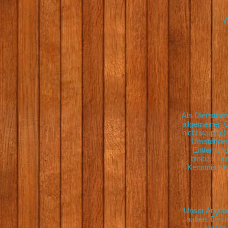
W
Als Dienstean
allgemeinen G
nicht verpfli
Umständen 
Entfernung
bleiben hie
Kenntnis ei
Unser Angebot
haben. Desh
Inhalte